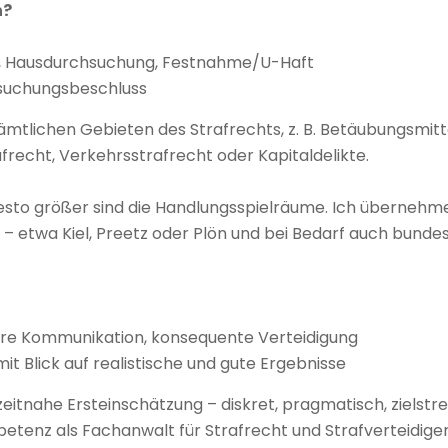
n?
r, Hausdurchsuchung, Festnahme/U-Haft
hsuchungsbeschluss
sämtlichen Gebieten des Strafrechts, z. B. Betäubungsmitt
frecht, Verkehrsstrafrecht oder Kapitaldelikte.
desto größer sind die Handlungsspielräume. Ich übernehm
 etwa Kiel, Preetz oder Plön und bei Bedarf auch bundes
lare Kommunikation, konsequente Verteidigung
mit Blick auf realistische und gute Ergebnisse
zeitnahe Ersteinschätzung – diskret, pragmatisch, zielstre
tenz als Fachanwalt für Strafrecht und Strafverteidiger