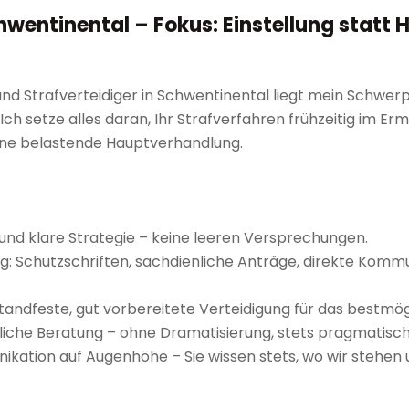
chwentinental – Fokus: Einstellung stat
und Strafverteidiger in Schwentinental liegt mein Schwerp
Ich setze alles daran, Ihr Strafverfahren frühzeitig im Erm
ohne belastende Hauptverhandlung.
 und klare Strategie – keine leeren Versprechungen.
ung: Schutzschriften, sachdienliche Anträge, direkte Komm
tandfeste, gut vorbereitete Verteidigung für das bestmög
liche Beratung – ohne Dramatisierung, stets pragmatisch u
nikation auf Augenhöhe – Sie wissen stets, wo wir stehen 